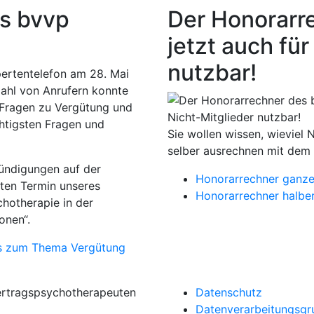
as bvvp
Der Honorarr
jetzt auch für
nutzbar!
ertentelefon am 28. Mai
zahl von Anrufern konnte
e Fragen zu Vergütung und
htigsten Fragen und
Sie wollen wissen, wievie
selber ausrechnen mit dem
kündigungen auf der
Honorarrechner ganze
ten Termin unseres
Honorarrechner halber
hotherapie in der
onen“.
os zum Thema Vergütung
ertragspsychotherapeuten
Datenschutz
Datenverarbeitungsgr