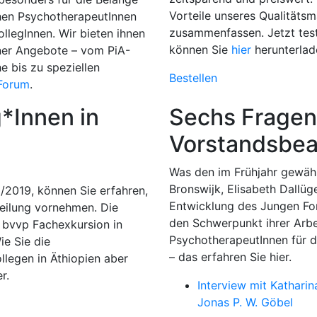
Vorteile unseres Qualität
chen PsychotherapeutInnen
zusammenfassen. Jetzt tes
llegInnen. Wir bieten ihnen
können Sie
hier
herunterlad
tener Angebote – vom PiA-
 bis zu speziellen
Bestellen
Forum
.
g*Innen in
Sechs Fragen 
Vorstandsbea
Was den im Frühjahr gewäh
Bronswijk, Elisabeth Dallüg
/2019, können Sie erfahren,
Entwicklung des Jungen Fo
Heilung vornehmen. Die
den Schwerpunkt ihrer Arbe
 bvvp Fachexkursion in
PsychotherapeutInnen für di
ie Sie die
– das erfahren Sie hier.
llegen in Äthiopien aber
r.
Interview mit Katharin
Jonas P. W. Göbel