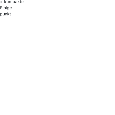
der kompakte
Einige
üpunkt