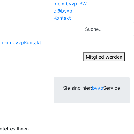
mein bvvp-BW
q@bvvp
Kontakt
Suche…
e
mein bvvp
Kontakt
Mitglied werden
Sie sind hier:
bvvp
Service
etet es Ihnen