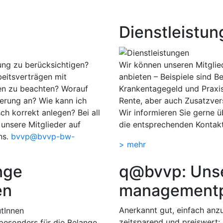
Dienstleistu
dung zu berücksichtigen?
Wir können unseren Mitglie
beitsverträgen mit
anbieten – Beispiele sind Be
nen zu beachten? Worauf
Krankentagegeld und Praxis
erung an? Wie kann ich
Rente, aber auch Zusatzvers
h korrekt anlegen? Bei all
Wir informieren Sie gerne ü
unsere Mitglieder auf
die entsprechenden Kontak
ns.
bvvp@bvvp-bw-
> mehr
nge
q@bvvp: Unse
en
management
Anerkannt gut, einfach anz
zeitsparend und preiswert: 
besonders für die Belange