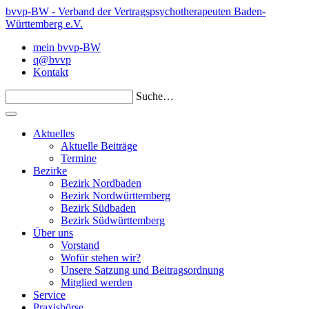
bvvp-BW - Verband der Vertragspsychotherapeuten Baden-
Württemberg e.V.
mein bvvp-BW
q@bvvp
Kontakt
Suche…
Aktuelles
Aktuelle Beiträge
Termine
Bezirke
Bezirk Nordbaden
Bezirk Nordwürttemberg
Bezirk Südbaden
Bezirk Südwürttemberg
Über uns
Vorstand
Wofür stehen wir?
Unsere Satzung und Beitragsordnung
Mitglied werden
Service
Praxisbörse