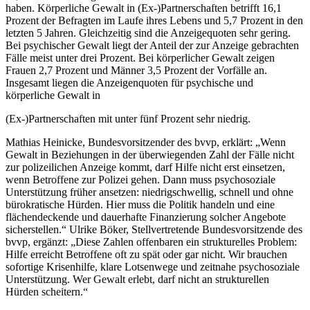
haben. Körperliche Gewalt in (Ex-)Partnerschaften betrifft 16,1
Prozent der Befragten im Laufe ihres Lebens und 5,7 Prozent in den
letzten 5 Jahren. Gleichzeitig sind die Anzeigequoten sehr gering.
Bei psychischer Gewalt liegt der Anteil der zur Anzeige gebrachten
Fälle meist unter drei Prozent. Bei körperlicher Gewalt zeigen
Frauen 2,7 Prozent und Männer 3,5 Prozent der Vorfälle an.
Insgesamt liegen die Anzeigenquoten für psychische und
körperliche Gewalt in
(Ex-)Partnerschaften mit unter fünf Prozent sehr niedrig.
Mathias Heinicke, Bundesvorsitzender des bvvp, erklärt: „Wenn
Gewalt in Beziehungen in der überwiegenden Zahl der Fälle nicht
zur polizeilichen Anzeige kommt, darf Hilfe nicht erst einsetzen,
wenn Betroffene zur Polizei gehen. Dann muss psychosoziale
Unterstützung früher ansetzen: niedrigschwellig, schnell und ohne
bürokratische Hürden. Hier muss die Politik handeln und eine
flächendeckende und dauerhafte Finanzierung solcher Angebote
sicherstellen.“ Ulrike Böker, Stellvertretende Bundesvorsitzende des
bvvp, ergänzt: „Diese Zahlen offenbaren ein strukturelles Problem:
Hilfe erreicht Betroffene oft zu spät oder gar nicht. Wir brauchen
sofortige Krisenhilfe, klare Lotsenwege und zeitnahe psychosoziale
Unterstützung. Wer Gewalt erlebt, darf nicht an strukturellen
Hürden scheitern.“