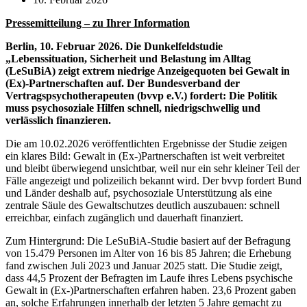
Pressemitteilung – zu Ihrer Information
Berlin, 10. Februar 2026. Die Dunkelfeldstudie
„Lebenssituation, Sicherheit und Belastung im Alltag
(LeSuBiA) zeigt extrem niedrige Anzeigequoten bei Gewalt in
(Ex)-Partnerschaften auf. Der Bundesverband der
Vertragspsychotherapeuten (bvvp e.V.) fordert: Die Politik
muss psychosoziale Hilfen schnell, niedrigschwellig und
verlässlich finanzieren.
Die am 10.02.2026 veröffentlichten Ergebnisse der Studie zeigen
ein klares Bild: Gewalt in (Ex-)Partnerschaften ist weit verbreitet
und bleibt überwiegend unsichtbar, weil nur ein sehr kleiner Teil der
Fälle angezeigt und polizeilich bekannt wird. Der bvvp fordert Bund
und Länder deshalb auf, psychosoziale Unterstützung als eine
zentrale Säule des Gewaltschutzes deutlich auszubauen: schnell
erreichbar, einfach zugänglich und dauerhaft finanziert.
Zum Hintergrund: Die LeSuBiA-Studie basiert auf der Befragung
von 15.479 Personen im Alter von 16 bis 85 Jahren; die Erhebung
fand zwischen Juli 2023 und Januar 2025 statt. Die Studie zeigt,
dass 44,5 Prozent der Befragten im Laufe ihres Lebens psychische
Gewalt in (Ex-)Partnerschaften erfahren haben. 23,6 Prozent gaben
an, solche Erfahrungen innerhalb der letzten 5 Jahre gemacht zu