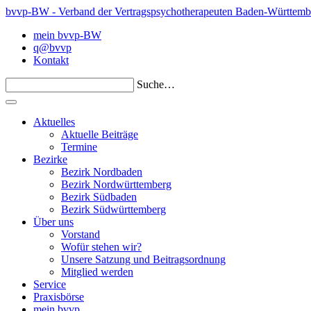
bvvp-BW - Verband der Vertragspsychotherapeuten Baden-Württemb
mein bvvp-BW
q@bvvp
Kontakt
Suche…
Aktuelles
Aktuelle Beiträge
Termine
Bezirke
Bezirk Nordbaden
Bezirk Nordwürttemberg
Bezirk Südbaden
Bezirk Südwürttemberg
Über uns
Vorstand
Wofür stehen wir?
Unsere Satzung und Beitragsordnung
Mitglied werden
Service
Praxisbörse
mein bvvp