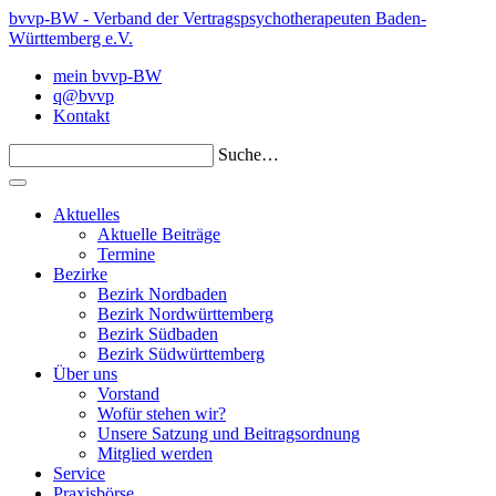
bvvp-BW - Verband der Vertragspsychotherapeuten Baden-
Württemberg e.V.
mein bvvp-BW
q@bvvp
Kontakt
Suche…
Aktuelles
Aktuelle Beiträge
Termine
Bezirke
Bezirk Nordbaden
Bezirk Nordwürttemberg
Bezirk Südbaden
Bezirk Südwürttemberg
Über uns
Vorstand
Wofür stehen wir?
Unsere Satzung und Beitragsordnung
Mitglied werden
Service
Praxisbörse