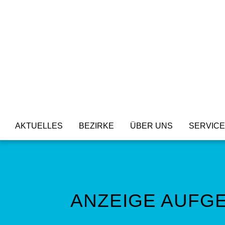
AKTUELLES
BEZIRKE
ÜBER UNS
SERVICE
Aktuelle Beiträge
Bezirk Nordbaden
Vorstand
Wofür stehen wir?
Termine
Bezirk Nordwürttemberg
Unsere Satzung und Beitra
Bezirk Süd
ANZEIGE AUFG