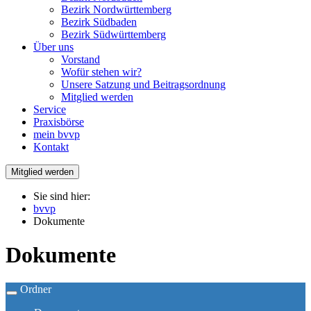
Bezirk Nordwürttemberg
Bezirk Südbaden
Bezirk Südwürttemberg
Über uns
Vorstand
Wofür stehen wir?
Unsere Satzung und Beitragsordnung
Mitglied werden
Service
Praxisbörse
mein bvvp
Kontakt
Mitglied werden
Sie sind hier:
bvvp
Dokumente
Dokumente
Ordner
Toggle
navigation