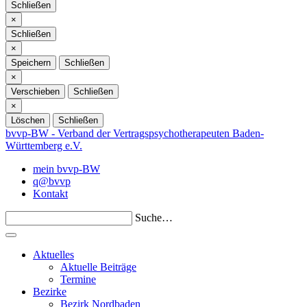
Schließen
Schließen
×
Schließen
Schließen
×
Speichern
Schließen
Schließen
×
Verschieben
Schließen
Schließen
×
Löschen
Schließen
bvvp-BW - Verband der Vertragspsychotherapeuten Baden-
Württemberg e.V.
mein bvvp-BW
q@bvvp
Kontakt
Suche…
Aktuelles
Aktuelle Beiträge
Termine
Bezirke
Bezirk Nordbaden