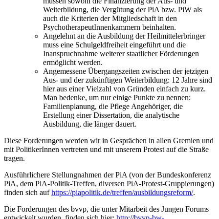
müssen sowohl die Finanzierung der Aus- und
Weiterbildung, die Vergütung der PiA bzw. PiW als
auch die Kriterien der Mitgliedschaft in den
PsychotherapeutInnenkammern beinhalten.
Angelehnt an die Ausbildung der Heilmittelerbringer
muss eine Schulgeldfreiheit eingeführt und die
Inanspruchnahme weiterer staatlicher Förderungen
ermöglicht werden.
Angemessene Übergangszeiten zwischen der jetzigen
Aus- und der zukünftigen Weiterbildung: 12 Jahre sind
hier aus einer Vielzahl von Gründen einfach zu kurz.
Man bedenke, um nur einige Punkte zu nennen:
Familienplanung, die Pflege Angehöriger, die
Erstellung einer Dissertation, die analytische
Ausbildung, die länger dauert.
Diese Forderungen werden wir in Gesprächen in allen Gremien und
mit PolitikerInnen vertreten und mit unserem Protest auf die Straße
tragen.
Ausführlichere Stellungnahmen der PiA (von der Bundeskonferenz
PiA, dem PiA-Politik-Treffen, diversen PiA-Protest-Gruppierungen)
finden sich auf
https://piapolitik.de/treffen/ausbildungsreform/
.
Die Forderungen des bvvp, die unter Mitarbeit des Jungen Forums
entwickelt wurden, finden sich hier:
http://bvvp-bw-