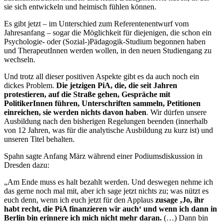
sie sich entwickeln und heimisch fühlen können.
Es gibt jetzt – im Unterschied zum Referentenentwurf vom
Jahresanfang – sogar die Möglichkeit für diejenigen, die schon ein
Psychologie- oder (Sozial-)Pädagogik-Studium begonnen haben
und TherapeutInnen werden wollen, in den neuen Studiengang zu
wechseln.
Und trotz all dieser positiven Aspekte gibt es da auch noch ein
dickes Problem.
Die jetzigen PiA, die, die seit Jahren
protestieren, auf die Straße gehen, Gespräche mit
PolitikerInnen führen, Unterschriften sammeln, Petitionen
einreichen,
sie werden nichts davon haben
. Wir dürfen unsere
Ausbildung nach den bisherigen Regelungen beenden (innerhalb
von 12 Jahren, was für die analytische Ausbildung zu kurz ist) und
unseren Titel behalten.
Spahn sagte Anfang März während einer Podiumsdiskussion in
Dresden dazu:
„Am Ende muss es halt bezahlt werden. Und deswegen nehme ich
das gerne noch mal mit, aber ich sage jetzt nichts zu; was nützt es
euch denn, wenn ich euch jetzt für den Applaus
zusage ‚Jo, ihr
habt recht, die PiA finanzieren wir auch‘ und wenn ich dann in
Berlin bin erinnere ich mich nicht mehr daran.
(…) Dann bin