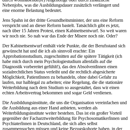
Nebenjobs, was die Ausbildungsdauer zusätzlich verlängert und
eine enorme Belastung bedeutet.
Jens Spahn ist der dritte Gesundheitsminister, der uns eine Reform
verspricht und an dieser Reform bastelt. Tatsächlich gibt es jetzt,
nach über 15 Jahren Protest, einen Kabinettsentwurf. So weit waren
wir noch nie. So nah war das Ende der Misere noch nie. Oder?
Der Kabinettsentwurf enthält viele Punkte, die der Berufsstand sich
gewünscht hat und die ich als sinnvoll erachte: Ein
Approbationsstudium, zugeschnitten auf die spätere Tätigkeit (ich
habe mich durch mein Psychologiestudium allenfalls auf die
Diagnostik vorbereitet gefühlt!), das den AbsolventInnen einen
sozialrechtlichen Status verleiht und die rechtlich abgesicherte
Möglichkeit, PatientInnen zu behandeln, ohne dabei Gefahr zu
laufen, nur halblegal zu arbeiten; eine Regelung, die die stationäre
Weiterbildung nach dem Studium so ausgestaltet, dass wir einen
echten Arbeitsvertrag bekommen und sogar Geld verdienen.
Die Ausbildungsinstitute, die uns die Organisation vereinfachen und
die Ausbildung aus einer Hand anbieten, werden als
Weiterbildungsinstitute weiter bestehen. Das ist ein großer Vorteil
gegenüber der Facharztweiterbildung für PsychosomatikerInnen und
PsychiaterInnen in Deutschland, die sich alles selbst
zusammensuchen müssen und keine Bezugskohorte haben, in der