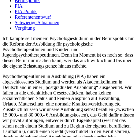
Berufspolitik
PIA
PIA-Politik
Referentenentwurf
Schwierige Situationen
Vergütung
Ich kämpfe seit meinem Psychologiestudium in der Berufspolitik für
die Reform der Ausbildung für psychologische
PsychotherapeutInnen und Kinder- und
JugendpsychotherapeutInnen. Denn im Moment ist es noch so, dass
diesen Beruf nur machen kann, wer das auch wirklich und bis über
die eigene Belastungsgrenze hinaus möchte.
PsychotherapeutInnen in Ausbildung (PiA) haben ein
abgeschlossenes Studium und werden als AkademikeIinnen in
Deutschland in einer „postgradualen Ausbildung“ ausgebeutet. Wir
fallen in alle erdenklichen Gesetzeslücken, haben keinen
sozialrechtlichen Status und keinen Anspruch auf Bezahlung,
Urlaub, Mutterschutz, eine normale Krankenversicherung etc.
Zusätzlich müssen wir unsere Ausbildung selbst bezahlen (zwischen
15.000,- und 80.000,- € Ausbildungskosten), das Geld dafür müssen
wir privat aufbringen, entweder durch Eigenkapital (wer hat das
schon nach einem Studium und zu Beginn der eigenen beruflichen
Laufbahn?), durch einen Kredit (verschuldet in den Beruf starten),
durch wohlhabende(re) Angehörige oder durch zusätzliche