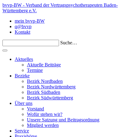
bvvp-BW - Verband der Vertragspsychotherapeuten Baden-
Württemberg e.V.
mein bvvp-BW
q@bvvp
Kontakt
Suche…
Aktuelles
Aktuelle Beiträge
Termine
Bezirke
Bezirk Nordbaden
Bezirk Nordwürttemberg
Bezirk Südbaden
Bezirk Südwürttemberg
Über uns
Vorstand
Wofür stehen wir?
Unsere Satzung und Beitragsordnung
Mitglied werden
Service
Praxisbörse