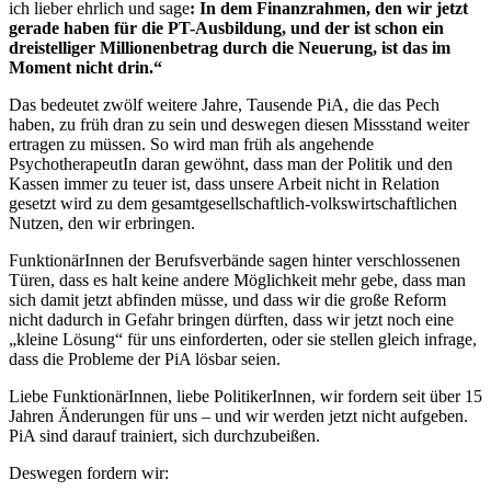
ich lieber ehrlich und sage
: In dem Finanzrahmen, den wir jetzt
gerade haben für die PT-Ausbildung, und der ist schon ein
dreistelliger Millionenbetrag durch die Neuerung, ist das im
Moment nicht drin.“
Das bedeutet zwölf weitere Jahre, Tausende PiA, die das Pech
haben, zu früh dran zu sein und deswegen diesen Missstand weiter
ertragen zu müssen. So wird man früh als angehende
PsychotherapeutIn daran gewöhnt, dass man der Politik und den
Kassen immer zu teuer ist, dass unsere Arbeit nicht in Relation
gesetzt wird zu dem gesamtgesellschaftlich-volkswirtschaftlichen
Nutzen, den wir erbringen.
FunktionärInnen der Berufsverbände sagen hinter verschlossenen
Türen, dass es halt keine andere Möglichkeit mehr gebe, dass man
sich damit jetzt abfinden müsse, und dass wir die große Reform
nicht dadurch in Gefahr bringen dürften, dass wir jetzt noch eine
„kleine Lösung“ für uns einforderten, oder sie stellen gleich infrage,
dass die Probleme der PiA lösbar seien.
Liebe FunktionärInnen, liebe PolitikerInnen, wir fordern seit über 15
Jahren Änderungen für uns – und wir werden jetzt nicht aufgeben.
PiA sind darauf trainiert, sich durchzubeißen.
Deswegen fordern wir: