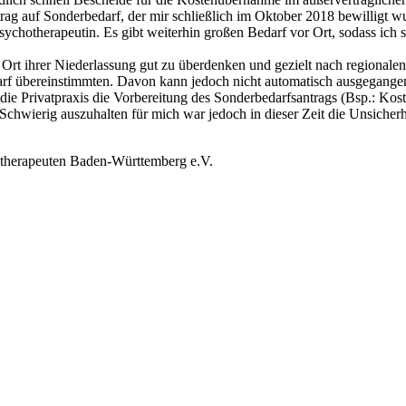
trag auf Sonderbedarf, der mir schließlich im Oktober 2018 bewilligt w
spsychotherapeutin. Es gibt weiterhin großen Bedarf vor Ort, sodass ic
rt ihrer Niederlassung gut zu überdenken und gezielt nach regionalen
rf übereinstimmten. Davon kann jedoch nicht automatisch ausgegangen 
h die Privatpraxis die Vorbereitung des Sonderbedarfsantrags (Bsp.: Ko
 Schwierig auszuhalten für mich war jedoch in dieser Zeit die Unsich
otherapeuten Baden-Württemberg e.V.