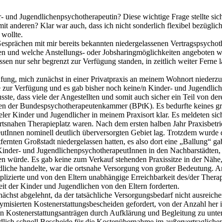
 und Jugendlichenpsychotherapeutin? Diese wichtige Frage stellte sich
t anderen? Klar war auch, dass ich nicht sonderlich flexibel bezüglich
wollte.
Gesprächen mit mir bereits bekannten niedergelassenen Vertragspsychot
n und welche Anstellungs- oder Jobsharingmöglichkeiten angeboten 
sen nur sehr begrenzt zur Verfügung standen, in zeitlich weiter Ferne 
rüfung, mich zunächst in einer Privatpraxis an meinem Wohnort niederzu
e zur Verfügung und es gab bisher noch keine/n Kinder- und Jugendlic
ste, dass viele der Angestellten und somit auch sicher ein Teil von der
aden der Bundespsychotherapeutenkammer (BPtK). Es bedurfte keines g
 Kinder und Jugendlicher in meinem Praxisort klar. Es meldeten sich n
ortsnahen Therapieplatz waren. Nach dem ersten halben Jahr Praxisbetrie
Innen nominell deutlich überversorgten Gebiet lag. Trotzdem wurde deu
ernten Großstadt niedergelassen hatten, es also dort eine „Ballung“ ga
 Kinder- und JugendlichenpsychotherapeutInnen in den Nachbarstädten, 
fen würde. Es gab keine zum Verkauf stehenden Praxissitze in der Nähe
liche handelte, war die ortsnahe Versorgung von großer Bedeutung. An
lizierte und von den Eltern unabhängige Erreichbarkeit des/der Thera
it der Kinder und Jugendlichen von den Eltern forderten.
t abgelehnt, da der tatsächliche Versorgungsbedarf nicht ausreichend
misierten Kostenerstattungsbescheiden gefordert, von der Anzahl her i
on Kostenerstattungsanträgen durch Aufklärung und Begleitung zu unterst
ich schnell Bescheide für die Kostenübernahme im außervertraglichen 