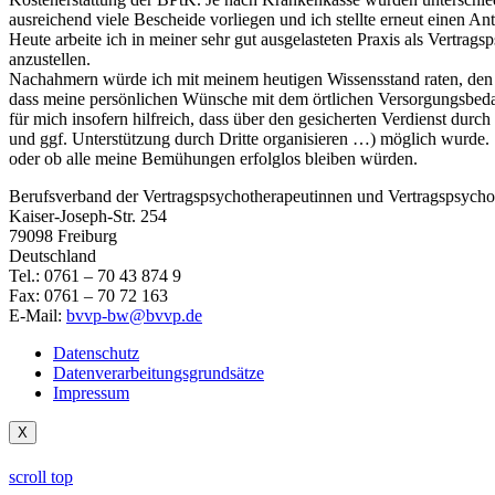
ausreichend viele Bescheide vorliegen und ich stellte erneut einen An
Heute arbeite ich in meiner sehr gut ausgelasteten Praxis als Vertrag
anzustellen.
Nachahmern würde ich mit meinem heutigen Wissensstand raten, den O
dass meine persönlichen Wünsche mit dem örtlichen Versorgungsbeda
für mich insofern hilfreich, dass über den gesicherten Verdienst durc
und ggf. Unterstützung durch Dritte organisieren …) möglich wurde.
oder ob alle meine Bemühungen erfolglos bleiben würden.
Berufsverband der Vertragspsychotherapeutinnen und Vertragspsych
Kaiser-Joseph-Str. 254
79098 Freiburg
Deutschland
Tel.: 0761 – 70 43 874 9
Fax: 0761 – 70 72 163
E-Mail:
bvvp-bw@bvvp.de
Datenschutz
Datenverarbeitungsgrundsätze
Impressum
X
scroll top