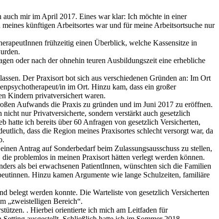
 auch mir im April 2017. Eines war klar: Ich möchte in einer
 meines künftigen Arbeitsortes war und für meine Arbeitsortsuche nur
herapeutInnen frühzeitig einen Überblick, welche Kassensitze in
wurden.
lagen oder nach der ohnehin teuren Ausbildungszeit eine erhebliche
lassen. Der Praxisort bot sich aus verschiedenen Gründen an: Im Ort
henpsychotherapeut/in im Ort. Hinzu kam, dass ein großer
en Kindern privatversichert waren.
roßen Aufwands die Praxis zu gründen und im Juni 2017 zu eröffnen.
icht nur Privatversicherte, sondern verstärkt auch gesetzlich
b hatte ich bereits über 60 Anfragen von gesetzlich Versicherten,
tlich, dass die Region meines Praxisortes schlecht versorgt war, da
b.
einen Antrag auf Sonderbedarf beim Zulassungsausschuss zu stellen,
, die problemlos in meinen Praxisort hätten verlegt werden können.
ders als bei erwachsenen PatientInnen, wünschten sich die Familien
peutinnen. Hinzu kamen Argumente wie lange Schulzeiten, familiäre
 belegt werden konnte. Die Warteliste von gesetzlich Versicherten
m „zweistelligen Bereich“.
ützen. . Hierbei orientierte ich mich am Leitfaden für
Setting ausgestellt. Schließlich hatte ich im Sommer 2018