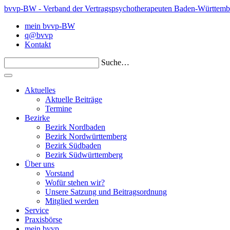
bvvp-BW - Verband der Vertragspsychotherapeuten Baden-Württemb
mein bvvp-BW
q@bvvp
Kontakt
Suche…
Aktuelles
Aktuelle Beiträge
Termine
Bezirke
Bezirk Nordbaden
Bezirk Nordwürttemberg
Bezirk Südbaden
Bezirk Südwürttemberg
Über uns
Vorstand
Wofür stehen wir?
Unsere Satzung und Beitragsordnung
Mitglied werden
Service
Praxisbörse
mein bvvp