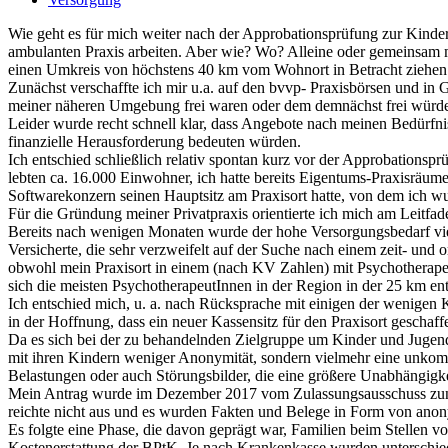
Wie geht es für mich weiter nach der Approbationsprüfung zur Kinder-
ambulanten Praxis arbeiten. Aber wie? Wo? Alleine oder gemeinsam mi
einen Umkreis von höchstens 40 km vom Wohnort in Betracht ziehen 
Zunächst verschaffte ich mir u.a. auf den bvvp- Praxisbörsen und in 
meiner näheren Umgebung frei waren oder dem demnächst frei würde
Leider wurde recht schnell klar, dass Angebote nach meinen Bedürfnis
finanzielle Herausforderung bedeuten würden.
Ich entschied schließlich relativ spontan kurz vor der Approbationsp
lebten ca. 16.000 Einwohner, ich hatte bereits Eigentums-Praxisräum
Softwarekonzern seinen Hauptsitz am Praxisort hatte, von dem ich wus
Für die Gründung meiner Privatpraxis orientierte ich mich am Leitf
Bereits nach wenigen Monaten wurde der hohe Versorgungsbedarf vieler
Versicherte, die sehr verzweifelt auf der Suche nach einem zeit- und 
obwohl mein Praxisort in einem (nach KV Zahlen) mit Psychotherapeut
sich die meisten PsychotherapeutInnen in der Region in der 25 km entf
Ich entschied mich, u. a. nach Rücksprache mit einigen der wenigen
in der Hoffnung, dass ein neuer Kassensitz für den Praxisort geschaf
Da es sich bei der zu behandelnden Zielgruppe um Kinder und Jugend
mit ihren Kindern weniger Anonymität, sondern vielmehr eine unkomp
Belastungen oder auch Störungsbilder, die eine größere Unabhängigke
Mein Antrag wurde im Dezember 2017 vom Zulassungsausschuss zunächs
reichte nicht aus und es wurden Fakten und Belege in Form von anony
Es folgte eine Phase, die davon geprägt war, Familien beim Stellen v
Kostenerstattung der BPtK. Je nach Krankenkasse wurden unterschiedl