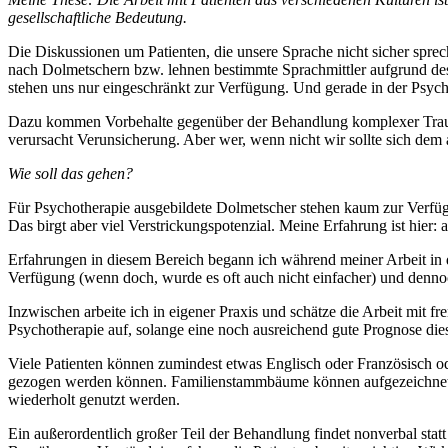
gesellschaftliche Bedeutung.
Die Diskussionen um Patienten, die unsere Sprache nicht sicher spr
nach Dolmetschern bzw. lehnen bestimmte Sprachmittler aufgrund des V
stehen uns nur eingeschränkt zur Verfügung. Und gerade in der Psycho
Dazu kommen Vorbehalte gegenüber der Behandlung komplexer Trauma
verursacht Verunsicherung. Aber wer, wenn nicht wir sollte sich dem
Wie soll das gehen?
Für Psychotherapie ausgebildete Dolmetscher stehen kaum zur Verfüg
Das birgt aber viel Verstrickungspotenzial. Meine Erfahrung ist hier:
Erfahrungen in diesem Bereich begann ich während meiner Arbeit in 
Verfügung (wenn doch, wurde es oft auch nicht einfacher) und dennoc
Inzwischen arbeite ich in eigener Praxis und schätze die Arbeit mit f
Psychotherapie auf, solange eine noch ausreichend gute Prognose dies
Viele Patienten können zumindest etwas Englisch oder Französisch od
gezogen werden können. Familienstammbäume können aufgezeichnet w
wiederholt genutzt werden.
Ein außerordentlich großer Teil der Behandlung findet nonverbal stat