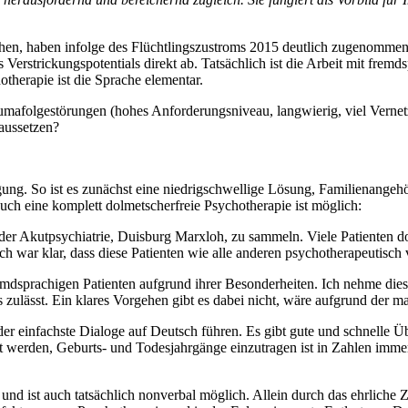
echen, haben infolge des Flüchtlingszustroms 2015 deutlich zugenommen
erstrickungspotentials direkt ab. Tatsächlich ist die Arbeit mit fremd
therapie ist die Sprache elementar.
folgestörungen (hohes Anforderungsniveau, langwierig, viel Vernetz
 aussetzen?
ung. So ist es zunächst eine niedrigschwellige Lösung, Familienangeh
 auch eine komplett dolmetscherfreie Psychotherapie ist möglich:
der Akutpsychiatrie, Duisburg Marxloh, zu sammeln. Viele Patienten d
h war klar, dass diese Patienten wie alle anderen psychotherapeutisch
remdsprachigen Patienten aufgrund ihrer Besonderheiten. Ich nehme dies
 zulässt. Ein klares Vorgehen gibt es dabei nicht, wäre aufgrund der 
er einfachste Dialoge auf Deutsch führen. Es gibt gute und schnelle Ü
erden, Geburts- und Todesjahrgänge einzutragen ist in Zahlen immer
t und ist auch tatsächlich nonverbal möglich. Allein durch das ehrlic