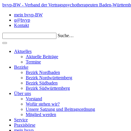
bvvp-BW - Verband der Vertragspsychotherapeuten Baden-Württemb
mein bvvp-BW
q@bvvp
Kontakt
Suche…
Aktuelles
Aktuelle Beiträge
Termine
Bezirke
Bezirk Nordbaden
Bezirk Nordwürttemberg
Bezirk Südbaden
Bezirk Südwürttemberg
Über uns
Vorstand
Wofür stehen wir?
Unsere Satzung und Beitragsordnung
Mitglied werden
Service
Praxisbörse
mein bvvp