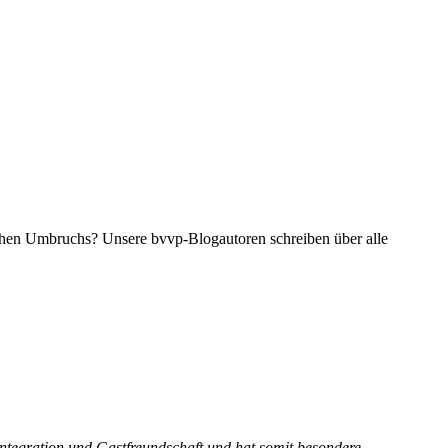
ichen Umbruchs? Unsere bvvp-Blogautoren schreiben über alle
 Integration und Gastfreundschaft und hat somit besondere