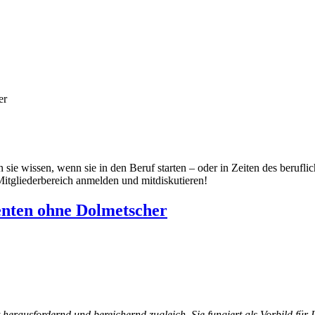
er
ie wissen, wenn sie in den Beruf starten – oder in Zeiten des berufl
itgliederbereich anmelden und mitdiskutieren!
enten ohne Dolmetscher
 herausfordernd und bereichernd zugleich. Sie fungiert als Vorbild für