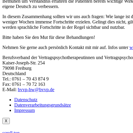
Bemühen um Verständnis erfahren die Patienten bereits wichtige Wirk
eigene Deutsch zu verbessern.
In diesem Zusammenhang sollten wir uns auch fragen: Wie lange ist d
weniger Wochen immense Fortschritte erzielen. Gelingt dies nicht, gi
werden sprachliche Fortschritte in der Regel sichtbar und nutzbar.
Bitte haben Sie den Mut für diese Behandlungen!
Nehmen Sie gerne auch persönlich Kontakt mit mir auf. Infos unter
w
Berufsverband der Vertragspsychotherapeutinnen und Vertragspsych
Kaiser-Joseph-Str. 254
79098 Freiburg
Deutschland
Tel.: 0761 – 70 43 874 9
Fax: 0761 – 70 72 163
E-Mail:
bvvp-bw@bvvp.de
Datenschutz
Datenverarbeitungsgrundsätze
Impressum
X
scroll top