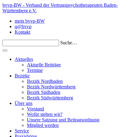
bvvp-BW - Verband der Vertragspsychotherapeuten Baden-
Württemberg e.V.
mein bvvp-BW
q@bvvp
Kontakt
Suche…
Aktuelles
Aktuelle Beiträge
Termine
Bezirke
Bezirk Nordbaden
Bezirk Nordwürttemberg
Bezirk Südbaden
Bezirk Südwürttemberg
Über uns
Vorstand
Wofür stehen wir?
Unsere Satzung und Beitragsordnung
Mitglied werden
Service
Praxisbörse